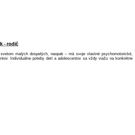
k - rodič
e svetom malých dospelých, naopak – má svoje vlastné psychomotorické,
entov. Individuálne poteby detí a adolescentov sa vždy viažu na konkrétne