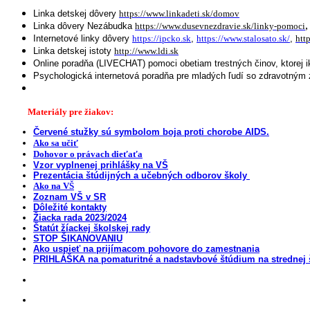
Linka detskej dôvery
https://www.linkadeti.sk/domov
,
Linka dôvery Nezábudka
https://www.dusevnezdravie.sk/linky-pomoci
Internetové linky dôvery
https://ipcko.sk
,
https://www.stalosato.sk/
,
htt
Linka detskej istoty
http://www.ldi.sk
Online poradňa (LIVECHAT) pomoci obetiam trestných činov, ktorej
Psychologická internetová poradňa pre mladých ľudí so zdravotný
Materiály pre žiakov:
Červené stužky sú symbolom boja proti chorobe AIDS.
Ako sa učiť
Dohovor o právach dieťaťa
Vzor vyplnenej prihlášky na VŠ
Prezentácia štúdijných a učebných odborov školy
Ako na VŠ
Zoznam VŠ v SR
Dôležité kontakty
Žiacka rada 2023/2024
Štatút žíackej školskej rady
STOP ŠIKANOVANIU
Ako uspieť na prijímacom pohovore do zamestnania
PRIHLÁŠKA na pomaturitné a nadstavbové štúdium na strednej 