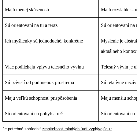
Majú menej skúseností
Majú rozsiahle skú
Sú orientovaní na tu a teraz
Sú orientovaní na
Ich myšlienky sú jednoduché, konkrétne
Myslenie je abstra
aktuálneho kontex
Viac podliehajú vplyvu telesného vývinu
Telesný vývin je 
Sú závislí od podmienok prostredia
Sú relatívne nezáv
Majú veľkú schopnosť prispôsobenia
Majú menšiu scho
Sú orientovaní na pohyb a reč
Sú orientovaní na
Je potrebné zohľadniť
zraniteľnosť mladých ľudí vyplývajúcu :