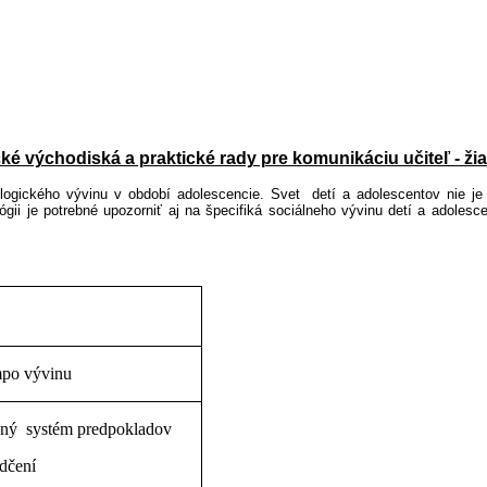
ké východiská a praktické rady pre komunikáciu učiteľ - žia
ologického vývinu v období adolescencie. Svet detí a adolescentov nie j
ii je potrebné upozorniť aj na špecifiká sociálneho vývinu detí a adolesc
mpo vývinu
vný systém predpokladov
dčení