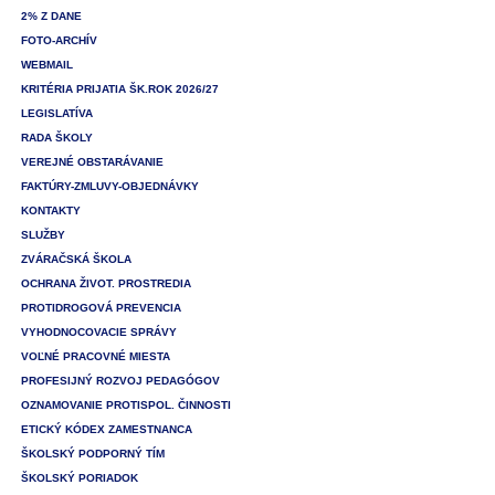
2% Z DANE
FOTO-ARCHÍV
WEBMAIL
KRITÉRIA PRIJATIA ŠK.ROK 2026/27
LEGISLATÍVA
RADA ŠKOLY
VEREJNÉ OBSTARÁVANIE
FAKTÚRY-ZMLUVY-OBJEDNÁVKY
KONTAKTY
SLUŽBY
ZVÁRAČSKÁ ŠKOLA
OCHRANA ŽIVOT. PROSTREDIA
PROTIDROGOVÁ PREVENCIA
VYHODNOCOVACIE SPRÁVY
VOĽNÉ PRACOVNÉ MIESTA
PROFESIJNÝ ROZVOJ PEDAGÓGOV
OZNAMOVANIE PROTISPOL. ČINNOSTI
ETICKÝ KÓDEX ZAMESTNANCA
ŠKOLSKÝ PODPORNÝ TÍM
ŠKOLSKÝ PORIADOK