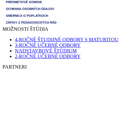
PREDMETOVÉ KOMISIE
OCHRANA OSOBNÝCH ÚDAJOV
SMERNICA O POPLATKOCH
ZÁPISY Z PEDAGOGICKÝCH RÁD
MOŽNOSTI ŠTÚDIA
4-ROČNÉ ŠTUDIJNÉ ODBORY S MATURITOU
3-ROČNÉ UČEBNÉ ODBORY
NADSTAVBOVÉ ŠTÚDIUM
2-ROČNÉ UČEBNÉ ODBORY
PARTNERI