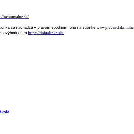
p://nenormalne.sk/
 ikonka sa nachádza v pravom spodnom rohu na stránke
www.prevenciakriminal
m znevýhodnením
https://dobralinka.sk/.
škole