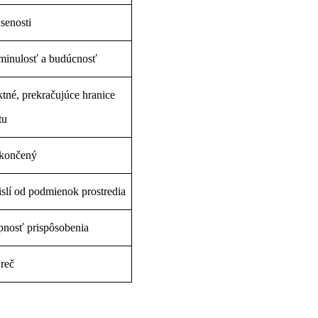
senosti
 minulosť a budúcnosť
ktné, prekračujúce hranice
tu
ukončený
islí od podmienok prostredia
pnosť prispôsobenia
 reč