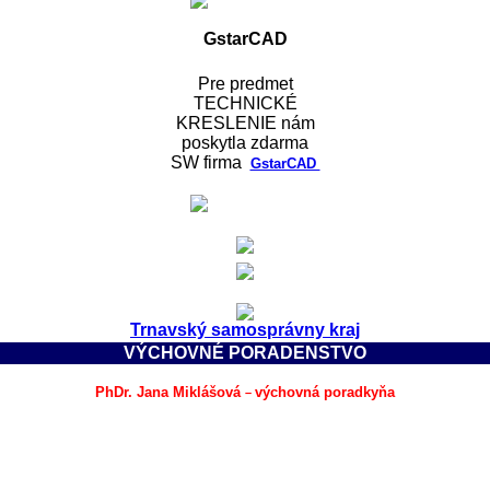
GstarCAD
Pre predmet
TECHNICKÉ
KRESLENIE nám
poskytla
zdarma
SW
firma
GstarCAD
Trnavský samosprávny kraj
VÝCHOVNÉ PORADENSTVO
PhDr. Jana Miklášová
výchovná poradkyňa
–