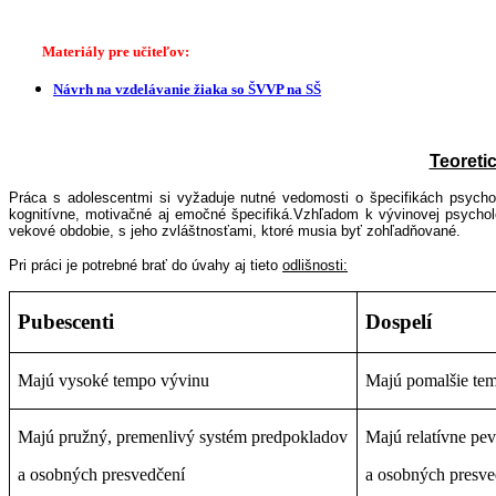
Materiály pre učiteľov:
Návrh na vzdelávanie žiaka so ŠVVP na SŠ
Teoretic
Práca s adolescentmi si vyžaduje nutné vedomosti o špecifikách psych
kognitívne, motivačné aj emočné špecifiká.Vzhľadom k vývinovej psychológ
vekové obdobie, s jeho zvláštnosťami, ktoré musia byť zohľadňované.
Pri práci je potrebné brať do úvahy aj tieto
odlišnosti:
Pubescenti
Dospelí
Majú vysoké tempo vývinu
Majú pomalšie te
Majú pružný, premenlivý systém predpokladov
Majú relatívne pe
a osobných presvedčení
a osobných presve