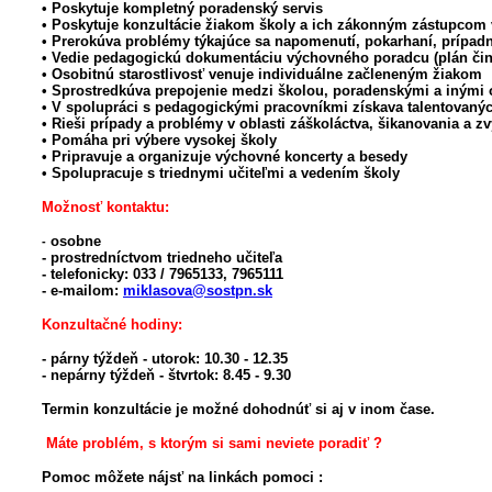
• Poskytuje kompletný poradenský servis
• Poskytuje konzultácie žiakom školy a ich zákonným zástupcom v
• Prerokúva problémy týkajúce sa napomenutí, pokarhaní, prípa
• Vedie pedagogickú dokumentáciu výchovného poradcu (plán činn
• Osobitnú starostlivosť venuje individuálne začleneným žiakom
• Sprostredkúva prepojenie medzi školou, poradenskými a inými
• V spolupráci s pedagogickými pracovníkmi získava talentovaný
• Rieši prípady a problémy v oblasti záškoláctva, šikanovania a z
• Pomáha pri výbere vysokej školy
• Pripravuje a organizuje výchovné koncerty a besedy
• Spolupracuje s triednymi učiteľmi a vedením školy
Možnosť kontaktu:
osobne
-
- prostredníctvom triedneho učiteľa
- telefonicky: 033 / 7965133, 7965111
- e-mailom:
miklasova@sostpn.sk
Konzultačné hodiny:
- párny týždeň - utorok: 10.30 - 12.35
- nepárny týždeň - štvrtok: 8.45 - 9.30
Termin konzultácie je možné dohodnúť si aj v inom čase.
Máte problém, s ktorým si sami neviete poradiť ?
Pomoc môžete nájsť na linkách pomoci :