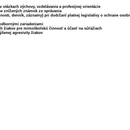
 otázkach výchovy, vzdelávania a profesijnej orientácie
dne znížených známok zo správania
osti, denník, záznamy) pri dodržaní platnej legislatívy o ochrane oso
 odbornými zariadeniami
ch žiakov pre mimoškolskú činnosť a účasť na súťažiach
výšenej agresivity žiakov