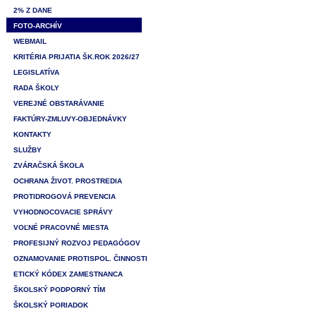
2% Z DANE
FOTO-ARCHÍV
WEBMAIL
KRITÉRIA PRIJATIA ŠK.ROK 2026/27
LEGISLATÍVA
RADA ŠKOLY
VEREJNÉ OBSTARÁVANIE
FAKTÚRY-ZMLUVY-OBJEDNÁVKY
KONTAKTY
SLUŽBY
ZVÁRAČSKÁ ŠKOLA
OCHRANA ŽIVOT. PROSTREDIA
PROTIDROGOVÁ PREVENCIA
VYHODNOCOVACIE SPRÁVY
VOĽNÉ PRACOVNÉ MIESTA
PROFESIJNÝ ROZVOJ PEDAGÓGOV
OZNAMOVANIE PROTISPOL. ČINNOSTI
ETICKÝ KÓDEX ZAMESTNANCA
ŠKOLSKÝ PODPORNÝ TÍM
ŠKOLSKÝ PORIADOK