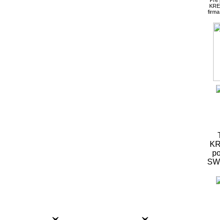
KRE
firm
KR
po
S