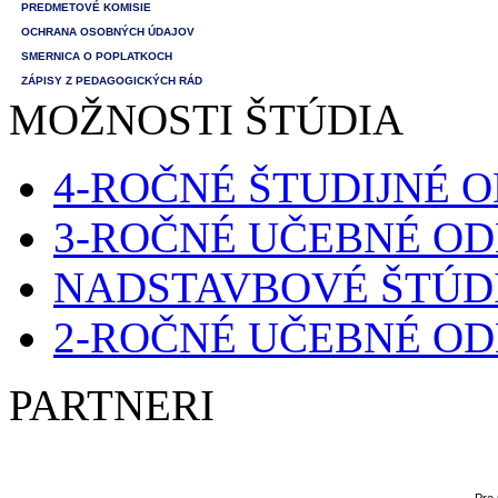
PREDMETOVÉ KOMISIE
OCHRANA OSOBNÝCH ÚDAJOV
SMERNICA O POPLATKOCH
ZÁPISY Z PEDAGOGICKÝCH RÁD
MOŽNOSTI ŠTÚDIA
4-ROČNÉ ŠTUDIJNÉ 
3-ROČNÉ UČEBNÉ O
NADSTAVBOVÉ ŠTÚD
2-ROČNÉ UČEBNÉ O
PARTNERI
Pre