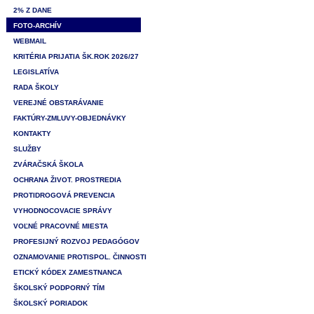
2% Z DANE
FOTO-ARCHÍV
WEBMAIL
KRITÉRIA PRIJATIA ŠK.ROK 2026/27
LEGISLATÍVA
RADA ŠKOLY
VEREJNÉ OBSTARÁVANIE
FAKTÚRY-ZMLUVY-OBJEDNÁVKY
KONTAKTY
SLUŽBY
ZVÁRAČSKÁ ŠKOLA
OCHRANA ŽIVOT. PROSTREDIA
PROTIDROGOVÁ PREVENCIA
VYHODNOCOVACIE SPRÁVY
VOĽNÉ PRACOVNÉ MIESTA
PROFESIJNÝ ROZVOJ PEDAGÓGOV
OZNAMOVANIE PROTISPOL. ČINNOSTI
ETICKÝ KÓDEX ZAMESTNANCA
ŠKOLSKÝ PODPORNÝ TÍM
ŠKOLSKÝ PORIADOK