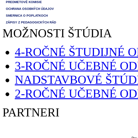
PREDMETOVÉ KOMISIE
OCHRANA OSOBNÝCH ÚDAJOV
SMERNICA O POPLATKOCH
ZÁPISY Z PEDAGOGICKÝCH RÁD
MOŽNOSTI ŠTÚDIA
4-ROČNÉ ŠTUDIJNÉ 
3-ROČNÉ UČEBNÉ O
NADSTAVBOVÉ ŠTÚD
2-ROČNÉ UČEBNÉ O
PARTNERI
Pre