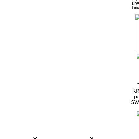
KRE
firm
KR
po
S