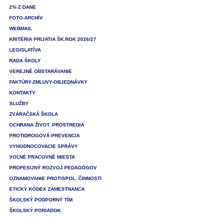
2% Z DANE
FOTO-ARCHÍV
WEBMAIL
KRITÉRIA PRIJATIA ŠK.ROK 2026/27
LEGISLATÍVA
RADA ŠKOLY
VEREJNÉ OBSTARÁVANIE
FAKTÚRY-ZMLUVY-OBJEDNÁVKY
KONTAKTY
SLUŽBY
ZVÁRAČSKÁ ŠKOLA
OCHRANA ŽIVOT. PROSTREDIA
PROTIDROGOVÁ PREVENCIA
VYHODNOCOVACIE SPRÁVY
VOĽNÉ PRACOVNÉ MIESTA
PROFESIJNÝ ROZVOJ PEDAGÓGOV
OZNAMOVANIE PROTISPOL. ČINNOSTI
ETICKÝ KÓDEX ZAMESTNANCA
ŠKOLSKÝ PODPORNÝ TÍM
ŠKOLSKÝ PORIADOK