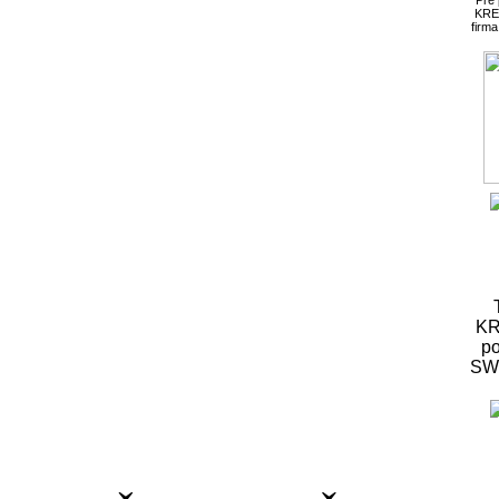
KRE
firm
KR
po
S