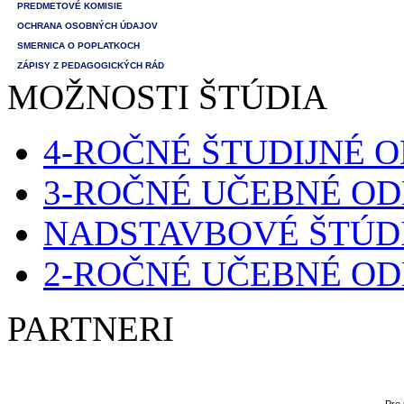
PREDMETOVÉ KOMISIE
OCHRANA OSOBNÝCH ÚDAJOV
SMERNICA O POPLATKOCH
ZÁPISY Z PEDAGOGICKÝCH RÁD
MOŽNOSTI ŠTÚDIA
4-ROČNÉ ŠTUDIJNÉ 
3-ROČNÉ UČEBNÉ O
NADSTAVBOVÉ ŠTÚD
2-ROČNÉ UČEBNÉ O
PARTNERI
Pre